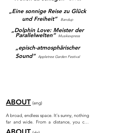
„Eine sonnige Reise zu Glück
und Freiheit“
Bandup
„Dolphin Love: Meister der
Parallelwelten“
Musikexpress
„episch-atmosphärischer
Sound“
Appletree Garden Festival
ABOUT
​
(eng)
A broad, endless space. It's sunny, nothing 
far and wide. From a distance, you can 
hear music coming closer and closer.

ABOUT
​
(de)